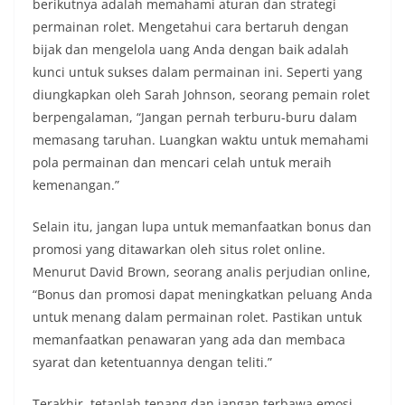
berikutnya adalah memahami aturan dan strategi
permainan rolet. Mengetahui cara bertaruh dengan
bijak dan mengelola uang Anda dengan baik adalah
kunci untuk sukses dalam permainan ini. Seperti yang
diungkapkan oleh Sarah Johnson, seorang pemain rolet
berpengalaman, “Jangan pernah terburu-buru dalam
memasang taruhan. Luangkan waktu untuk memahami
pola permainan dan mencari celah untuk meraih
kemenangan.”
Selain itu, jangan lupa untuk memanfaatkan bonus dan
promosi yang ditawarkan oleh situs rolet online.
Menurut David Brown, seorang analis perjudian online,
“Bonus dan promosi dapat meningkatkan peluang Anda
untuk menang dalam permainan rolet. Pastikan untuk
memanfaatkan penawaran yang ada dan membaca
syarat dan ketentuannya dengan teliti.”
Terakhir, tetaplah tenang dan jangan terbawa emosi