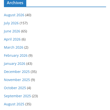
Archives
August 2026
(40)
July 2026
(157)
June 2026
(65)
April 2026
(6)
March 2026
(2)
February 2026
(9)
January 2026
(43)
December 2025
(35)
November 2025
(9)
October 2025
(4)
September 2025
(23)
August 2025
(35)