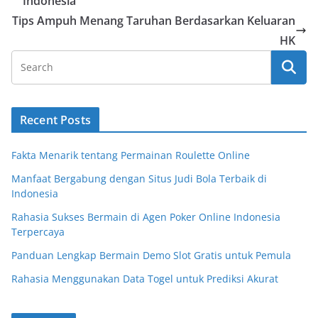
Indonesia
Tips Ampuh Menang Taruhan Berdasarkan Keluaran
HK
Recent Posts
Fakta Menarik tentang Permainan Roulette Online
Manfaat Bergabung dengan Situs Judi Bola Terbaik di
Indonesia
Rahasia Sukses Bermain di Agen Poker Online Indonesia
Terpercaya
Panduan Lengkap Bermain Demo Slot Gratis untuk Pemula
Rahasia Menggunakan Data Togel untuk Prediksi Akurat