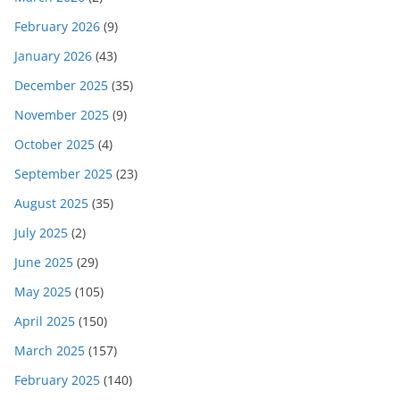
February 2026
(9)
January 2026
(43)
December 2025
(35)
November 2025
(9)
October 2025
(4)
September 2025
(23)
August 2025
(35)
July 2025
(2)
June 2025
(29)
May 2025
(105)
April 2025
(150)
March 2025
(157)
February 2025
(140)