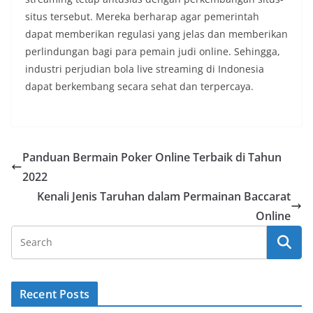
situs tersebut. Mereka berharap agar pemerintah
dapat memberikan regulasi yang jelas dan memberikan
perlindungan bagi para pemain judi online. Sehingga,
industri perjudian bola live streaming di Indonesia
dapat berkembang secara sehat dan terpercaya.
Panduan Bermain Poker Online Terbaik di Tahun
2022
Kenali Jenis Taruhan dalam Permainan Baccarat
Online
Recent Posts