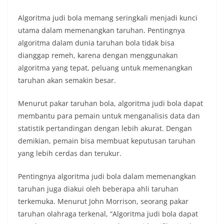
Algoritma judi bola memang seringkali menjadi kunci
utama dalam memenangkan taruhan. Pentingnya
algoritma dalam dunia taruhan bola tidak bisa
dianggap remeh, karena dengan menggunakan
algoritma yang tepat, peluang untuk memenangkan
taruhan akan semakin besar.
Menurut pakar taruhan bola, algoritma judi bola dapat
membantu para pemain untuk menganalisis data dan
statistik pertandingan dengan lebih akurat. Dengan
demikian, pemain bisa membuat keputusan taruhan
yang lebih cerdas dan terukur.
Pentingnya algoritma judi bola dalam memenangkan
taruhan juga diakui oleh beberapa ahli taruhan
terkemuka. Menurut John Morrison, seorang pakar
taruhan olahraga terkenal, “Algoritma judi bola dapat