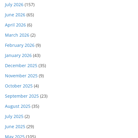
July 2026
(157)
June 2026
(65)
April 2026
(6)
March 2026
(2)
February 2026
(9)
January 2026
(43)
December 2025
(35)
November 2025
(9)
October 2025
(4)
September 2025
(23)
August 2025
(35)
July 2025
(2)
June 2025
(29)
May 2025
(105)