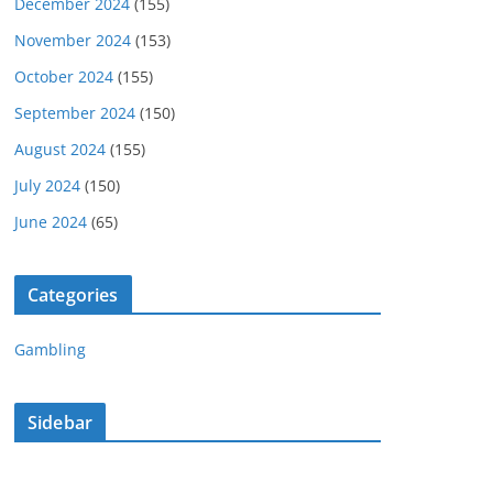
December 2024
(155)
November 2024
(153)
October 2024
(155)
September 2024
(150)
August 2024
(155)
July 2024
(150)
June 2024
(65)
Categories
Gambling
Sidebar