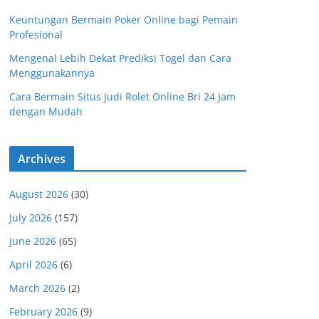
Keuntungan Bermain Poker Online bagi Pemain
Profesional
Mengenal Lebih Dekat Prediksi Togel dan Cara
Menggunakannya
Cara Bermain Situs Judi Rolet Online Bri 24 Jam
dengan Mudah
Archives
August 2026
(30)
July 2026
(157)
June 2026
(65)
April 2026
(6)
March 2026
(2)
February 2026
(9)