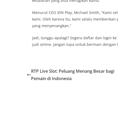
kesalahan yang bisa merugikan kamu.
Menurut CEO IDN Play, Michael Smith, “Kami 
kami. Oleh karena itu, kami selalu memberika
yang menyenangkan.”
Jadi, tunggu apalagi? Segera daftar dan login 
judi online. Jangan lupa untuk bermain dengan
RTP Live Slot: Peluang Menang Besar bagi
Pemain di Indonesia