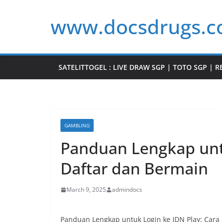
Skip
www.docsdrugs.
to
content
SATELITTOGEL : LIVE DRAW SGP | TOTO SGP | R
GAMBLING
Panduan Lengkap untu
Daftar dan Bermain
March 9, 2025
admindocs
Panduan Lengkap untuk Login ke IDN Play: Cara