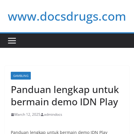
Skip
www.docsdrugs.com
to
content
GAMBLING
Panduan lengkap untuk
bermain demo IDN Play
March 12, 2025
admindocs
Panduan lengkap untuk bermain demo IDN Play