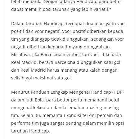
lebih menarik. Dengan adanya Handicap, para bettor
dapat memilih opsi taruhan yang lebih variatif.”
Dalam taruhan Handicap, terdapat dua jenis yaitu voor
positif dan voor negatif. Voor positif diberikan kepada
tim yang dianggap tidak diunggulkan, sedangkan voor
negatif diberikan kepada tim yang diunggulkan.
Misalnya, jika Barcelona memberikan voor -1 kepada
Real Madrid, berarti Barcelona diunggulkan satu gol
dan Real Madrid harus menang atau kalah dengan
selisih gol maksimal satu gol.
Menurut Panduan Lengkap Mengenai Handicap (HDP)
dalam Judi Bola, para bettor perlu memahami betul
mengenai kekuatan dan kelemahan masing-masing
tim. Selain itu, memantau kondisi terkini pemain dan
performa tim juga sangat penting dalam memilih opsi
taruhan Handicap.