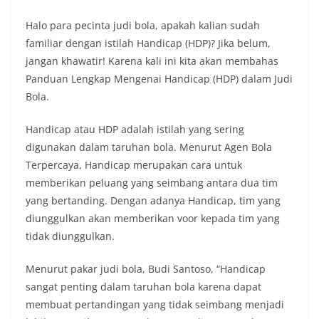
Halo para pecinta judi bola, apakah kalian sudah
familiar dengan istilah Handicap (HDP)? Jika belum,
jangan khawatir! Karena kali ini kita akan membahas
Panduan Lengkap Mengenai Handicap (HDP) dalam Judi
Bola.
Handicap atau HDP adalah istilah yang sering
digunakan dalam taruhan bola. Menurut Agen Bola
Terpercaya, Handicap merupakan cara untuk
memberikan peluang yang seimbang antara dua tim
yang bertanding. Dengan adanya Handicap, tim yang
diunggulkan akan memberikan voor kepada tim yang
tidak diunggulkan.
Menurut pakar judi bola, Budi Santoso, “Handicap
sangat penting dalam taruhan bola karena dapat
membuat pertandingan yang tidak seimbang menjadi