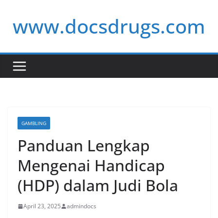
Skip
www.docsdrugs.com
to
content
GAMBLING
Panduan Lengkap
Mengenai Handicap
(HDP) dalam Judi Bola
April 23, 2025
admindocs