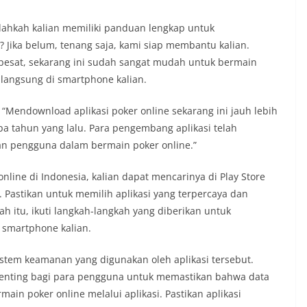
udahkah kalian memiliki panduan lengkap untuk
? Jika belum, tenang saja, kami siap membantu kalian.
esat, sekarang ini sudah sangat mudah untuk bermain
 langsung di smartphone kalian.
 “Mendownload aplikasi poker online sekarang ini jauh lebih
 tahun yang lalu. Para pengembang aplikasi telah
 pengguna dalam bermain poker online.”
line di Indonesia, kalian dapat mencarinya di Play Store
. Pastikan untuk memilih aplikasi yang terpercaya dan
lah itu, ikuti langkah-langkah yang diberikan untuk
 smartphone kalian.
istem keamanan yang digunakan oleh aplikasi tersebut.
Penting bagi para pengguna untuk memastikan bahwa data
ain poker online melalui aplikasi. Pastikan aplikasi