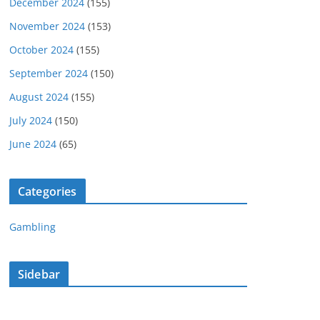
December 2024
(155)
November 2024
(153)
October 2024
(155)
September 2024
(150)
August 2024
(155)
July 2024
(150)
June 2024
(65)
Categories
Gambling
Sidebar