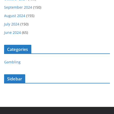
September 2024
(150)
August 2024
(155)
July 2024
(150)
June 2024
(65)
Categories
Gambling
Sidebar