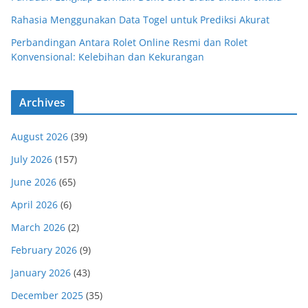
Rahasia Menggunakan Data Togel untuk Prediksi Akurat
Perbandingan Antara Rolet Online Resmi dan Rolet
Konvensional: Kelebihan dan Kekurangan
Archives
August 2026
(39)
July 2026
(157)
June 2026
(65)
April 2026
(6)
March 2026
(2)
February 2026
(9)
January 2026
(43)
December 2025
(35)