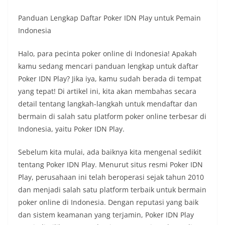
Panduan Lengkap Daftar Poker IDN Play untuk Pemain
Indonesia
Halo, para pecinta poker online di Indonesia! Apakah
kamu sedang mencari panduan lengkap untuk daftar
Poker IDN Play? Jika iya, kamu sudah berada di tempat
yang tepat! Di artikel ini, kita akan membahas secara
detail tentang langkah-langkah untuk mendaftar dan
bermain di salah satu platform poker online terbesar di
Indonesia, yaitu Poker IDN Play.
Sebelum kita mulai, ada baiknya kita mengenal sedikit
tentang Poker IDN Play. Menurut situs resmi Poker IDN
Play, perusahaan ini telah beroperasi sejak tahun 2010
dan menjadi salah satu platform terbaik untuk bermain
poker online di Indonesia. Dengan reputasi yang baik
dan sistem keamanan yang terjamin, Poker IDN Play