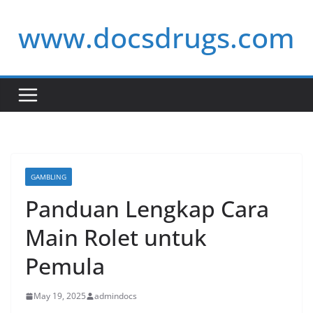
Skip
www.docsdrugs.com
to
content
GAMBLING
Panduan Lengkap Cara
Main Rolet untuk
Pemula
May 19, 2025
admindocs