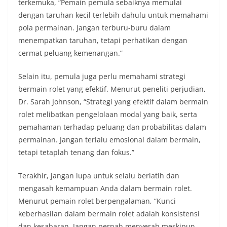
terkemuka, “Pemain pemula sebaiknya memulai
dengan taruhan kecil terlebih dahulu untuk memahami
pola permainan. Jangan terburu-buru dalam
menempatkan taruhan, tetapi perhatikan dengan
cermat peluang kemenangan.”
Selain itu, pemula juga perlu memahami strategi
bermain rolet yang efektif. Menurut peneliti perjudian,
Dr. Sarah Johnson, “Strategi yang efektif dalam bermain
rolet melibatkan pengelolaan modal yang baik, serta
pemahaman terhadap peluang dan probabilitas dalam
permainan. Jangan terlalu emosional dalam bermain,
tetapi tetaplah tenang dan fokus.”
Terakhir, jangan lupa untuk selalu berlatih dan
mengasah kemampuan Anda dalam bermain rolet.
Menurut pemain rolet berpengalaman, “Kunci
keberhasilan dalam bermain rolet adalah konsistensi
dan kesabaran. Jangan pernah menyerah meskipun