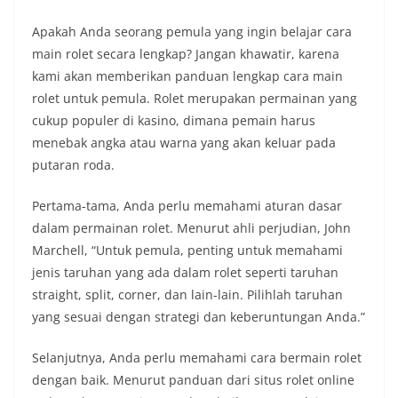
Apakah Anda seorang pemula yang ingin belajar cara
main rolet secara lengkap? Jangan khawatir, karena
kami akan memberikan panduan lengkap cara main
rolet untuk pemula. Rolet merupakan permainan yang
cukup populer di kasino, dimana pemain harus
menebak angka atau warna yang akan keluar pada
putaran roda.
Pertama-tama, Anda perlu memahami aturan dasar
dalam permainan rolet. Menurut ahli perjudian, John
Marchell, “Untuk pemula, penting untuk memahami
jenis taruhan yang ada dalam rolet seperti taruhan
straight, split, corner, dan lain-lain. Pilihlah taruhan
yang sesuai dengan strategi dan keberuntungan Anda.”
Selanjutnya, Anda perlu memahami cara bermain rolet
dengan baik. Menurut panduan dari situs rolet online