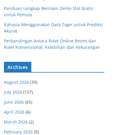
Panduan Lengkap Bermain Demo Slot Gratis
untuk Pemula
Rahasia Menggunakan Data Togel untuk Prediksi
Akurat
Perbandingan Antara Rolet Online Resmi dan
Rolet Konvensional: Kelebihan dan Kekurangan
Archives
August 2026
(39)
July 2026
(157)
June 2026
(65)
April 2026
(6)
March 2026
(2)
February 2026
(9)