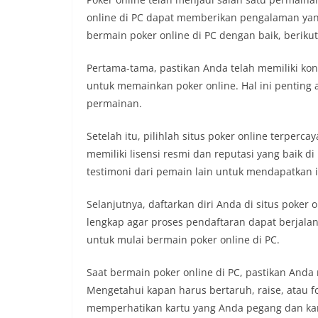
online di PC dapat memberikan pengalaman yang
bermain poker online di PC dengan baik, beriku
Pertama-tama, pastikan Anda telah memiliki kon
untuk memainkan poker online. Hal ini penting
permainan.
Setelah itu, pilihlah situs poker online terperca
memiliki lisensi resmi dan reputasi yang baik d
testimoni dari pemain lain untuk mendapatkan in
Selanjutnya, daftarkan diri Anda di situs poker 
lengkap agar proses pendaftaran dapat berjalan 
untuk mulai bermain poker online di PC.
Saat bermain poker online di PC, pastikan And
Mengetahui kapan harus bertaruh, raise, atau f
memperhatikan kartu yang Anda pegang dan ka