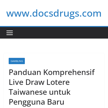
Skip
www.docsdrugs.com
to
content
GAMBLING
Panduan Komprehensif
Live Draw Lotere
Taiwanese untuk
Pengguna Baru