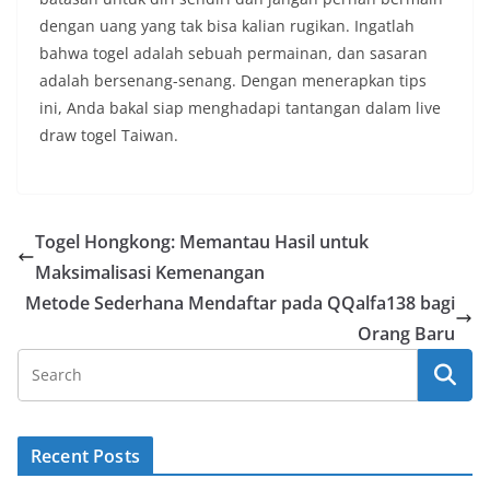
dengan uang yang tak bisa kalian rugikan. Ingatlah
bahwa togel adalah sebuah permainan, dan sasaran
adalah bersenang-senang. Dengan menerapkan tips
ini, Anda bakal siap menghadapi tantangan dalam live
draw togel Taiwan.
Togel Hongkong: Memantau Hasil untuk
Maksimalisasi Kemenangan
Metode Sederhana Mendaftar pada QQalfa138 bagi
Orang Baru
Recent Posts