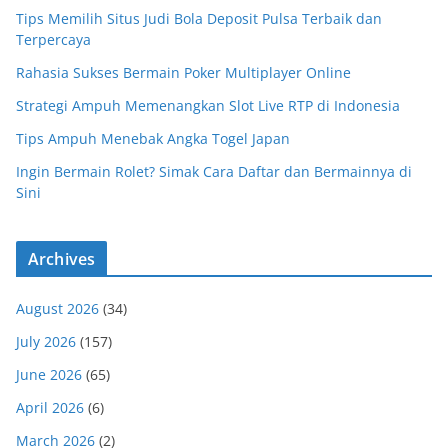
Tips Memilih Situs Judi Bola Deposit Pulsa Terbaik dan
Terpercaya
Rahasia Sukses Bermain Poker Multiplayer Online
Strategi Ampuh Memenangkan Slot Live RTP di Indonesia
Tips Ampuh Menebak Angka Togel Japan
Ingin Bermain Rolet? Simak Cara Daftar dan Bermainnya di
Sini
Archives
August 2026
(34)
July 2026
(157)
June 2026
(65)
April 2026
(6)
March 2026
(2)