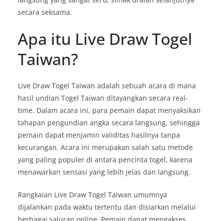
secara seksama.
Apa itu Live Draw Togel
Taiwan?
Live Draw Togel Taiwan adalah sebuah acara di mana
hasil undian Togel Taiwan ditayangkan secara real-
time. Dalam acara ini, para pemain dapat menyaksikan
tahapan pengundian angka secara langsung, sehingga
pemain dapat menjamin validitas hasilnya tanpa
kecurangan. Acara ini merupakan salah satu metode
yang paling populer di antara pencinta togel, karena
menawarkan sensasi yang lebih jelas dan langsung.
Rangkaian Live Draw Togel Taiwan umumnya
dijalankan pada waktu tertentu dan disiarkan melalui
berbagai saluran online. Pemain dapat mengakses