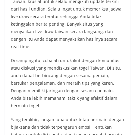
Taiwan, krusial untuk selalu mengikuti update terkini
dari hasil undian. Selalu ingat untuk memeriksa jadwal
live draw secara teratur sehingga Anda tidak
ketinggalan berita penting. Banyak situs yang
menyajikan live draw taiwan secara langsung, dan
dengan itu Anda dapat menyaksikan hasilnya secara
real-time.
Di samping itu, cobalah untuk ikut dengan komunitas
atau diskusi yang mendiskusikan togel Taiwan. Di situ,
anda dapat berbincang dengan sesama pemain,
bertukar pengalaman, dan meraih tips yang keren.
Dengan memiliki jaringan dengan sesama pemain,
Anda bisa lebih memahami taktik yang efektif dalam
bermain togel.
Yang terakhir, jangan lupa untuk tetap bermain dengan
bijaksana dan tidak terpengaruh emosi. Tentukan
batasan untuk diri sendiri dan jangan pernah bermain