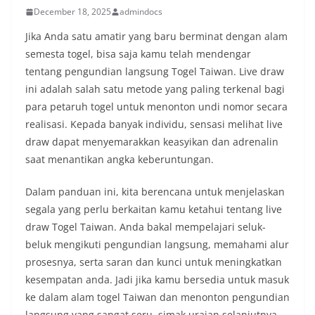
December 18, 2025
admindocs
Jika Anda satu amatir yang baru berminat dengan alam
semesta togel, bisa saja kamu telah mendengar
tentang pengundian langsung Togel Taiwan. Live draw
ini adalah salah satu metode yang paling terkenal bagi
para petaruh togel untuk menonton undi nomor secara
realisasi. Kepada banyak individu, sensasi melihat live
draw dapat menyemarakkan keasyikan dan adrenalin
saat menantikan angka keberuntungan.
Dalam panduan ini, kita berencana untuk menjelaskan
segala yang perlu berkaitan kamu ketahui tentang live
draw Togel Taiwan. Anda bakal mempelajari seluk-
beluk mengikuti pengundian langsung, memahami alur
prosesnya, serta saran dan kunci untuk meningkatkan
kesempatan anda. Jadi jika kamu bersedia untuk masuk
ke dalam alam togel Taiwan dan menonton pengundian
langsung yang sangat seru, simak uraian selanjutnya