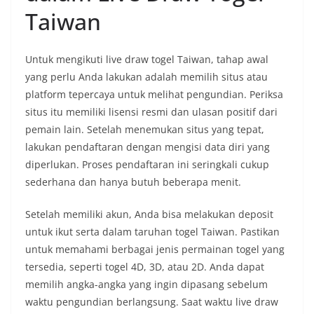
Taiwan
Untuk mengikuti live draw togel Taiwan, tahap awal
yang perlu Anda lakukan adalah memilih situs atau
platform tepercaya untuk melihat pengundian. Periksa
situs itu memiliki lisensi resmi dan ulasan positif dari
pemain lain. Setelah menemukan situs yang tepat,
lakukan pendaftaran dengan mengisi data diri yang
diperlukan. Proses pendaftaran ini seringkali cukup
sederhana dan hanya butuh beberapa menit.
Setelah memiliki akun, Anda bisa melakukan deposit
untuk ikut serta dalam taruhan togel Taiwan. Pastikan
untuk memahami berbagai jenis permainan togel yang
tersedia, seperti togel 4D, 3D, atau 2D. Anda dapat
memilih angka-angka yang ingin dipasang sebelum
waktu pengundian berlangsung. Saat waktu live draw