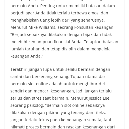
bermain Anda. Penting untuk memiliki batasan dalam
berjudi agar Anda tidak terlalu terbawa emosi dan
menghabiskan uang lebih dari yang seharusnya.
Menurut Mike Williams, seorang konsultan keuangan,
“Berjudi sebaiknya dilakukan dengan bijak dan tidak
melebihi kemampuan finansial Anda. Tetapkan batasan
jumlah taruhan dan tetap disiplin dalam mengelola
keuangan Anda.”
Terakhir, jangan lupa untuk selalu bermain dengan
santai dan bersenang-senang. Tujuan utama dari
bermain slot online adalah untuk menghibur diri
sendiri dan mencari kesenangan, jadi jangan terlalu
serius dan stres saat bermain. Menurut Jessica Lee,
seorang psikolog, “Bermain slot online sebaiknya
dilakukan dengan pikiran yang tenang dan rileks.
Jangan terlalu fokus pada kemenangan semata, tapi
nikmati proses bermain dan rasakan kesenangan dari