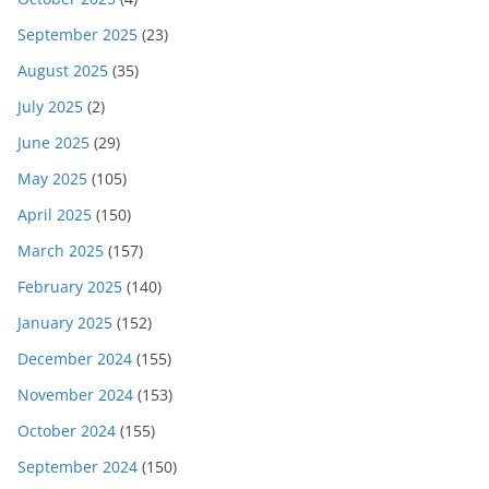
September 2025
(23)
August 2025
(35)
July 2025
(2)
June 2025
(29)
May 2025
(105)
April 2025
(150)
March 2025
(157)
February 2025
(140)
January 2025
(152)
December 2024
(155)
November 2024
(153)
October 2024
(155)
September 2024
(150)