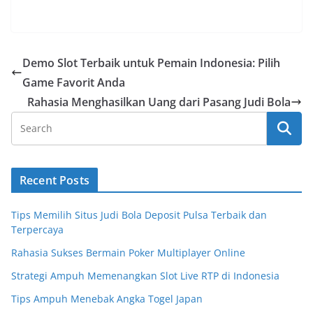
Demo Slot Terbaik untuk Pemain Indonesia: Pilih
Game Favorit Anda
Rahasia Menghasilkan Uang dari Pasang Judi Bola
Recent Posts
Tips Memilih Situs Judi Bola Deposit Pulsa Terbaik dan
Terpercaya
Rahasia Sukses Bermain Poker Multiplayer Online
Strategi Ampuh Memenangkan Slot Live RTP di Indonesia
Tips Ampuh Menebak Angka Togel Japan