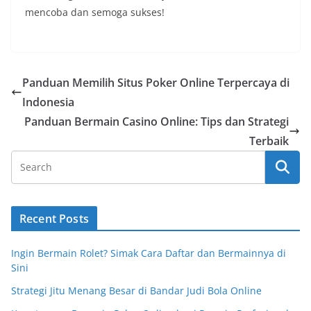
mencoba dan semoga sukses!
Panduan Memilih Situs Poker Online Terpercaya di
Indonesia
Panduan Bermain Casino Online: Tips dan Strategi
Terbaik
Recent Posts
Ingin Bermain Rolet? Simak Cara Daftar dan Bermainnya di
Sini
Strategi Jitu Menang Besar di Bandar Judi Bola Online