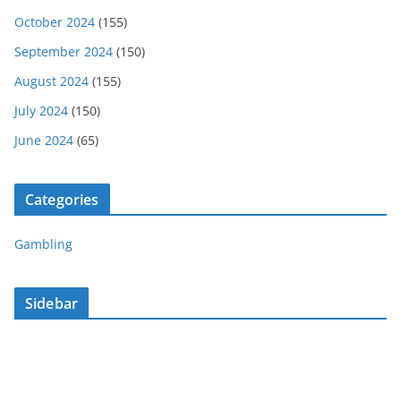
October 2024
(155)
September 2024
(150)
August 2024
(155)
July 2024
(150)
June 2024
(65)
Categories
Gambling
Sidebar