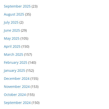
September 2025
(23)
August 2025
(35)
July 2025
(2)
June 2025
(29)
May 2025
(105)
April 2025
(150)
March 2025
(157)
February 2025
(140)
January 2025
(152)
December 2024
(155)
November 2024
(153)
October 2024
(155)
September 2024
(150)