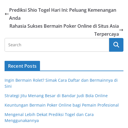
Prediksi Shio Togel Hari Ini: Peluang Kemenangan
Anda
Rahasia Sukses Bermain Poker Online di Situs Asia
Terpercaya
Recent Posts
Ingin Bermain Rolet? Simak Cara Daftar dan Bermainnya di
Sini
Strategi Jitu Menang Besar di Bandar Judi Bola Online
Keuntungan Bermain Poker Online bagi Pemain Profesional
Mengenal Lebih Dekat Prediksi Togel dan Cara
Menggunakannya