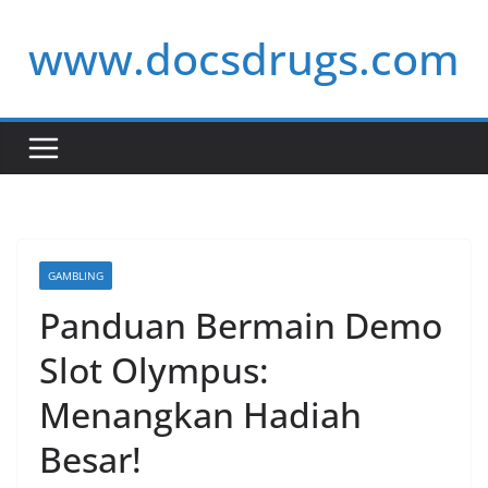
Skip
www.docsdrugs.com
to
content
GAMBLING
Panduan Bermain Demo
Slot Olympus:
Menangkan Hadiah
Besar!