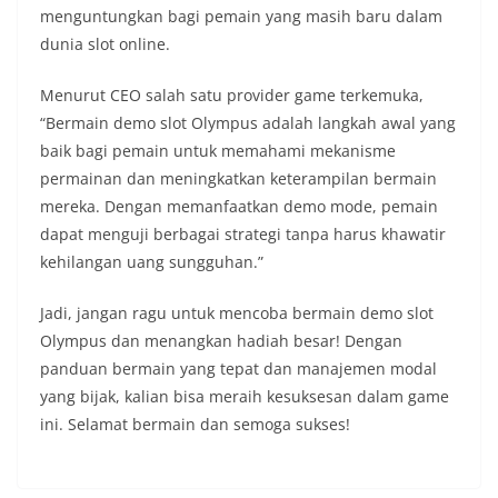
menguntungkan bagi pemain yang masih baru dalam
dunia slot online.
Menurut CEO salah satu provider game terkemuka,
“Bermain demo slot Olympus adalah langkah awal yang
baik bagi pemain untuk memahami mekanisme
permainan dan meningkatkan keterampilan bermain
mereka. Dengan memanfaatkan demo mode, pemain
dapat menguji berbagai strategi tanpa harus khawatir
kehilangan uang sungguhan.”
Jadi, jangan ragu untuk mencoba bermain demo slot
Olympus dan menangkan hadiah besar! Dengan
panduan bermain yang tepat dan manajemen modal
yang bijak, kalian bisa meraih kesuksesan dalam game
ini. Selamat bermain dan semoga sukses!