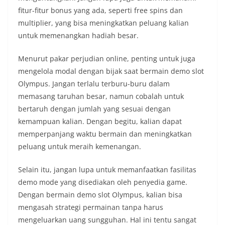
fitur-fitur bonus yang ada, seperti free spins dan
multiplier, yang bisa meningkatkan peluang kalian
untuk memenangkan hadiah besar.
Menurut pakar perjudian online, penting untuk juga
mengelola modal dengan bijak saat bermain demo slot
Olympus. Jangan terlalu terburu-buru dalam
memasang taruhan besar, namun cobalah untuk
bertaruh dengan jumlah yang sesuai dengan
kemampuan kalian. Dengan begitu, kalian dapat
memperpanjang waktu bermain dan meningkatkan
peluang untuk meraih kemenangan.
Selain itu, jangan lupa untuk memanfaatkan fasilitas
demo mode yang disediakan oleh penyedia game.
Dengan bermain demo slot Olympus, kalian bisa
mengasah strategi permainan tanpa harus
mengeluarkan uang sungguhan. Hal ini tentu sangat