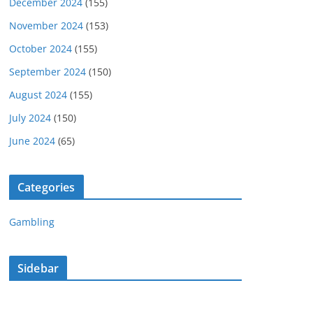
December 2024
(155)
November 2024
(153)
October 2024
(155)
September 2024
(150)
August 2024
(155)
July 2024
(150)
June 2024
(65)
Categories
Gambling
Sidebar