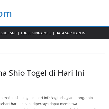
com
ESULT SGP | TOGEL SINGAPORE | DATA SGP HARI INI
 Shio Togel di Hari Ini
makna shio togel di hari ini? Bagi sebagian orang, shio
sehari-hari. Shio ini dipercaya dapat membawa