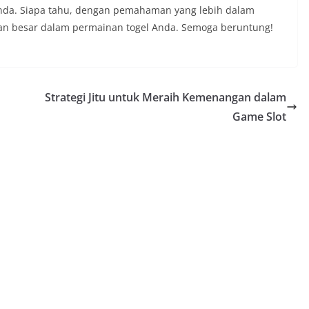
nda. Siapa tahu, dengan pemahaman yang lebih dalam
gan besar dalam permainan togel Anda. Semoga beruntung!
Strategi Jitu untuk Meraih Kemenangan dalam
Game Slot