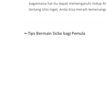
bagaimana hal itu dapat memengaruhi hidup A
tentang shio togel, Anda bisa meraih kemenan
Tips Bermain Sicbo bagi Pemula