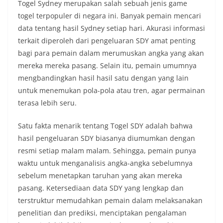
Togel Sydney merupakan salah sebuah jenis game
togel terpopuler di negara ini. Banyak pemain mencari
data tentang hasil Sydney setiap hari. Akurasi informasi
terkait diperoleh dari pengeluaran SDY amat penting
bagi para pemain dalam merumuskan angka yang akan
mereka mereka pasang. Selain itu, pemain umumnya
mengbandingkan hasil hasil satu dengan yang lain
untuk menemukan pola-pola atau tren, agar permainan
terasa lebih seru.
Satu fakta menarik tentang Togel SDY adalah bahwa
hasil pengeluaran SDY biasanya diumumkan dengan
resmi setiap malam malam. Sehingga, pemain punya
waktu untuk menganalisis angka-angka sebelumnya
sebelum menetapkan taruhan yang akan mereka
pasang. Ketersediaan data SDY yang lengkap dan
terstruktur memudahkan pemain dalam melaksanakan
penelitian dan prediksi, menciptakan pengalaman