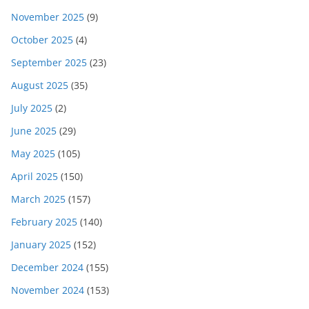
November 2025
(9)
October 2025
(4)
September 2025
(23)
August 2025
(35)
July 2025
(2)
June 2025
(29)
May 2025
(105)
April 2025
(150)
March 2025
(157)
February 2025
(140)
January 2025
(152)
December 2024
(155)
November 2024
(153)