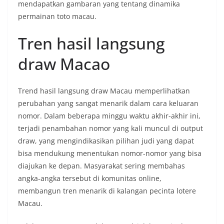
mendapatkan gambaran yang tentang dinamika
permainan toto macau.
Tren hasil langsung
draw Macao
Trend hasil langsung draw Macau memperlihatkan
perubahan yang sangat menarik dalam cara keluaran
nomor. Dalam beberapa minggu waktu akhir-akhir ini,
terjadi penambahan nomor yang kali muncul di output
draw, yang mengindikasikan pilihan judi yang dapat
bisa mendukung menentukan nomor-nomor yang bisa
diajukan ke depan. Masyarakat sering membahas
angka-angka tersebut di komunitas online,
membangun tren menarik di kalangan pecinta lotere
Macau.