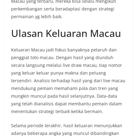
Macau yang terbaru, mereka bisa selalu mengikuti
perkembangan serta beradaptasi dengan strategi
permainan yg lebih baik.
Ulasan Keluaran Macau
Keluaran Macau jadi fokus banyaknya petaruh dan
penggiat toto macau. Dengan hasil yang diunduh
secara langsung melalui live draw macau, tiap nomor
yang keluar keluar punya makna dan peluang
tersendiri. Analisis terhadap hasil yang dari live macau
mendukung pemain memahami pola dan tren yang
mungkin muncul pada hasil selanjutnya. Data-data
yang telah dianalisis dapat membantu pemain dalam
menentukan strategi terbaik ketika bermain.
Selama periode terakhir, hasil keluaran menunjukkan
adanya beberapa angka yang muncul dibandingkan