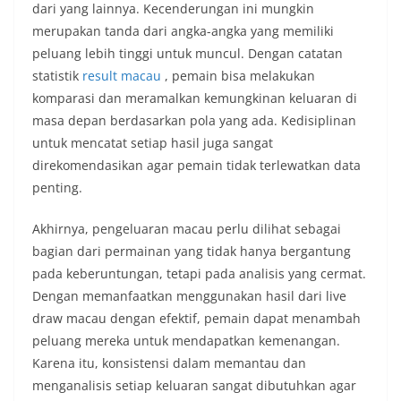
dari yang lainnya. Kecenderungan ini mungkin
merupakan tanda dari angka-angka yang memiliki
peluang lebih tinggi untuk muncul. Dengan catatan
statistik
result macau
, pemain bisa melakukan
komparasi dan meramalkan kemungkinan keluaran di
masa depan berdasarkan pola yang ada. Kedisiplinan
untuk mencatat setiap hasil juga sangat
direkomendasikan agar pemain tidak terlewatkan data
penting.
Akhirnya, pengeluaran macau perlu dilihat sebagai
bagian dari permainan yang tidak hanya bergantung
pada keberuntungan, tetapi pada analisis yang cermat.
Dengan memanfaatkan menggunakan hasil dari live
draw macau dengan efektif, pemain dapat menambah
peluang mereka untuk mendapatkan kemenangan.
Karena itu, konsistensi dalam memantau dan
menganalisis setiap keluaran sangat dibutuhkan agar