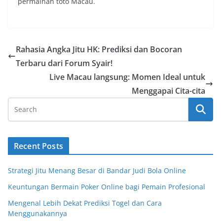
permainan toto Macau.
Rahasia Angka Jitu HK: Prediksi dan Bocoran
Terbaru dari Forum Syair!
Live Macau langsung: Momen Ideal untuk
Menggapai Cita-cita
Recent Posts
Strategi Jitu Menang Besar di Bandar Judi Bola Online
Keuntungan Bermain Poker Online bagi Pemain Profesional
Mengenal Lebih Dekat Prediksi Togel dan Cara
Menggunakannya