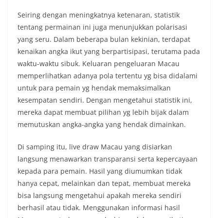
Seiring dengan meningkatnya ketenaran, statistik
tentang permainan ini juga menunjukkan polarisasi
yang seru. Dalam beberapa bulan kekinian, terdapat
kenaikan angka ikut yang berpartisipasi, terutama pada
waktu-waktu sibuk. Keluaran pengeluaran Macau
memperlihatkan adanya pola tertentu yg bisa didalami
untuk para pemain yg hendak memaksimalkan
kesempatan sendiri. Dengan mengetahui statistik ini,
mereka dapat membuat pilihan yg lebih bijak dalam
memutuskan angka-angka yang hendak dimainkan.
Di samping itu, live draw Macau yang disiarkan
langsung menawarkan transparansi serta kepercayaan
kepada para pemain. Hasil yang diumumkan tidak
hanya cepat, melainkan dan tepat, membuat mereka
bisa langsung mengetahui apakah mereka sendiri
berhasil atau tidak. Menggunakan informasi hasil