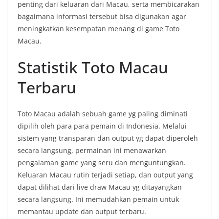
penting dari keluaran dari Macau, serta membicarakan
bagaimana informasi tersebut bisa digunakan agar
meningkatkan kesempatan menang di game Toto
Macau.
Statistik Toto Macau
Terbaru
Toto Macau adalah sebuah game yg paling diminati
dipilih oleh para para pemain di Indonesia. Melalui
sistem yang transparan dan output yg dapat diperoleh
secara langsung, permainan ini menawarkan
pengalaman game yang seru dan menguntungkan.
Keluaran Macau rutin terjadi setiap, dan output yang
dapat dilihat dari live draw Macau yg ditayangkan
secara langsung. Ini memudahkan pemain untuk
memantau update dan output terbaru.