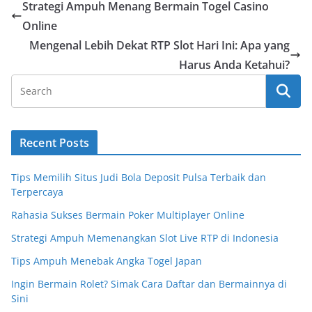
Strategi Ampuh Menang Bermain Togel Casino
Online
Mengenal Lebih Dekat RTP Slot Hari Ini: Apa yang
Harus Anda Ketahui?
Recent Posts
Tips Memilih Situs Judi Bola Deposit Pulsa Terbaik dan
Terpercaya
Rahasia Sukses Bermain Poker Multiplayer Online
Strategi Ampuh Memenangkan Slot Live RTP di Indonesia
Tips Ampuh Menebak Angka Togel Japan
Ingin Bermain Rolet? Simak Cara Daftar dan Bermainnya di
Sini