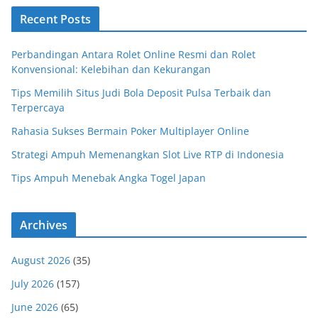
Recent Posts
Perbandingan Antara Rolet Online Resmi dan Rolet
Konvensional: Kelebihan dan Kekurangan
Tips Memilih Situs Judi Bola Deposit Pulsa Terbaik dan
Terpercaya
Rahasia Sukses Bermain Poker Multiplayer Online
Strategi Ampuh Memenangkan Slot Live RTP di Indonesia
Tips Ampuh Menebak Angka Togel Japan
Archives
August 2026
(35)
July 2026
(157)
June 2026
(65)