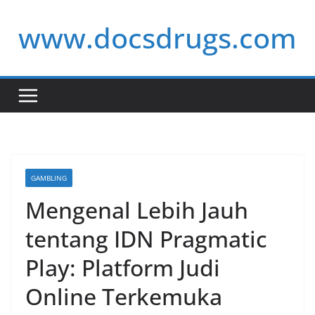
Skip
www.docsdrugs.com
to
content
GAMBLING
Mengenal Lebih Jauh
tentang IDN Pragmatic
Play: Platform Judi
Online Terkemuka