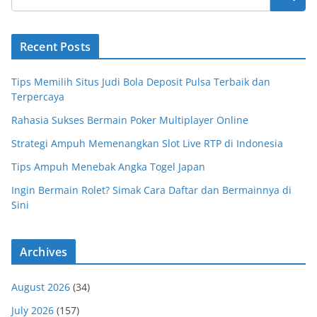
Recent Posts
Tips Memilih Situs Judi Bola Deposit Pulsa Terbaik dan
Terpercaya
Rahasia Sukses Bermain Poker Multiplayer Online
Strategi Ampuh Memenangkan Slot Live RTP di Indonesia
Tips Ampuh Menebak Angka Togel Japan
Ingin Bermain Rolet? Simak Cara Daftar dan Bermainnya di
Sini
Archives
August 2026
(34)
July 2026
(157)