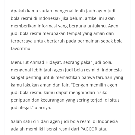
Apakah kamu sudah mengenal lebih jauh agen judi
bola resmi di Indonesia? Jika belum, artikel ini akan
memberikan informasi yang berguna untukmu. Agen
judi bola resmi merupakan tempat yang aman dan
terpercaya untuk bertaruh pada permainan sepak bola
favoritmu.
Menurut Ahmad Hidayat, seorang pakar judi bola,
mengenal lebih jauh agen judi bola resmi di Indonesia
sangat penting untuk memastikan bahwa taruhan yang
kamu lakukan aman dan fair. “Dengan memilih agen
judi bola resmi, kamu dapat menghindari risiko
penipuan dan kecurangan yang sering terjadi di situs
judi ilegal,” ujarnya.
Salah satu ciri dari agen judi bola resmi di Indonesia
adalah memiliki lisensi resmi dari PAGCOR atau