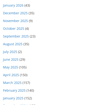
January 2026
(43)
December 2025
(35)
November 2025
(9)
October 2025
(4)
September 2025
(23)
August 2025
(35)
July 2025
(2)
June 2025
(29)
May 2025
(105)
April 2025
(150)
March 2025
(157)
February 2025
(140)
January 2025
(152)