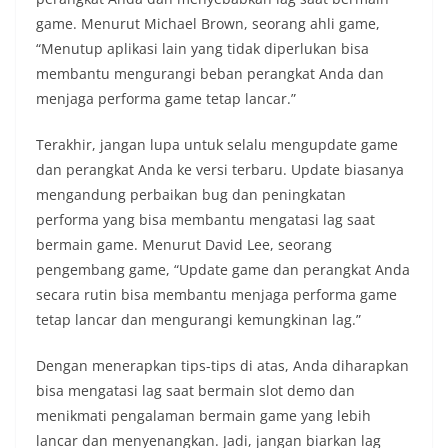
game. Menurut Michael Brown, seorang ahli game,
“Menutup aplikasi lain yang tidak diperlukan bisa
membantu mengurangi beban perangkat Anda dan
menjaga performa game tetap lancar.”
Terakhir, jangan lupa untuk selalu mengupdate game
dan perangkat Anda ke versi terbaru. Update biasanya
mengandung perbaikan bug dan peningkatan
performa yang bisa membantu mengatasi lag saat
bermain game. Menurut David Lee, seorang
pengembang game, “Update game dan perangkat Anda
secara rutin bisa membantu menjaga performa game
tetap lancar dan mengurangi kemungkinan lag.”
Dengan menerapkan tips-tips di atas, Anda diharapkan
bisa mengatasi lag saat bermain slot demo dan
menikmati pengalaman bermain game yang lebih
lancar dan menyenangkan. Jadi, jangan biarkan lag