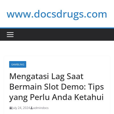
Skip
www.docsdrugs.com
to
content
GAMBLING
Mengatasi Lag Saat
Bermain Slot Demo: Tips
yang Perlu Anda Ketahui
July 24, 2024
admindocs