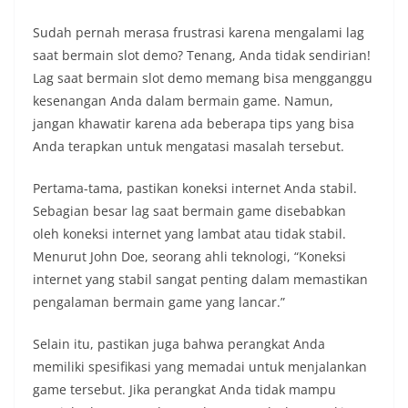
Sudah pernah merasa frustrasi karena mengalami lag
saat bermain slot demo? Tenang, Anda tidak sendirian!
Lag saat bermain slot demo memang bisa mengganggu
kesenangan Anda dalam bermain game. Namun,
jangan khawatir karena ada beberapa tips yang bisa
Anda terapkan untuk mengatasi masalah tersebut.
Pertama-tama, pastikan koneksi internet Anda stabil.
Sebagian besar lag saat bermain game disebabkan
oleh koneksi internet yang lambat atau tidak stabil.
Menurut John Doe, seorang ahli teknologi, “Koneksi
internet yang stabil sangat penting dalam memastikan
pengalaman bermain game yang lancar.”
Selain itu, pastikan juga bahwa perangkat Anda
memiliki spesifikasi yang memadai untuk menjalankan
game tersebut. Jika perangkat Anda tidak mampu