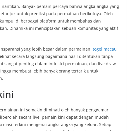
anti-nantikan. Banyak pemain percaya bahwa angka-angka yang
petunjuk untuk prediksi pada permainan berikutnya. Oleh
berkumpul di berbagai platform untuk membahas dan
mkan. Dinamika ini menciptakan sebuah komunitas yang aktif
ransparansi yang lebih besar dalam permainan.
togel macau
elihat secara langsung bagaimana hasil ditentukan tanpa
i sangat penting dalam industri permainan, dan live draw
hingga membuat lebih banyak orang tertarik untuk
n.
kini
ermainan ini semakin diminati oleh banyak penggemar.
diperoleh secara live, pemain kini dapat dengan mudah
masi terkini mengenai angka-angka yang keluar. Setiap