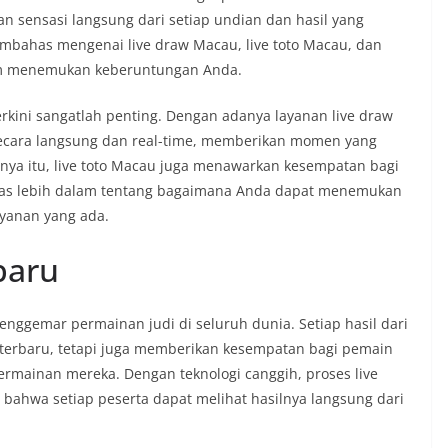
n sensasi langsung dari setiap undian dan hasil yang
membahas mengenai live draw Macau, live toto Macau, dan
am menemukan keberuntungan Anda.
erkini sangatlah penting. Dengan adanya layanan live draw
ecara langsung dan real-time, memberikan momen yang
nya itu, live toto Macau juga menawarkan kesempatan bagi
ulas lebih dalam tentang bagaimana Anda dapat menemukan
yanan yang ada.
baru
nggemar permainan judi di seluruh dunia. Setiap hasil dari
i terbaru, tetapi juga memberikan kesempatan bagi pemain
rmainan mereka. Dengan teknologi canggih, proses live
 bahwa setiap peserta dapat melihat hasilnya langsung dari