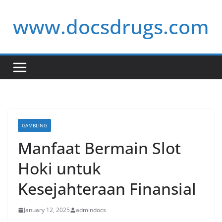
Skip
www.docsdrugs.com
to
content
GAMBLING
Manfaat Bermain Slot
Hoki untuk
Kesejahteraan Finansial
January 12, 2025
admindocs