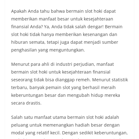
Apakah Anda tahu bahwa bermain slot hoki dapat
memberikan manfaat besar untuk kesejahteraan
finansial Anda? Ya, Anda tidak salah dengar! Bermain
slot hoki tidak hanya memberikan kesenangan dan
hiburan semata, tetapi juga dapat menjadi sumber
penghasilan yang menguntungkan.
Menurut para ahli di industri perjudian, manfaat
bermain slot hoki untuk kesejahteraan finansial
seseorang tidak bisa dianggap remeh. Menurut statistik
terbaru, banyak pemain slot yang berhasil meraih
keberuntungan besar dan mengubah hidup mereka
secara drastis.
Salah satu manfaat utama bermain slot hoki adalah
peluang untuk memenangkan hadiah besar dengan
modal yang relatif kecil. Dengan sedikit keberuntungan,