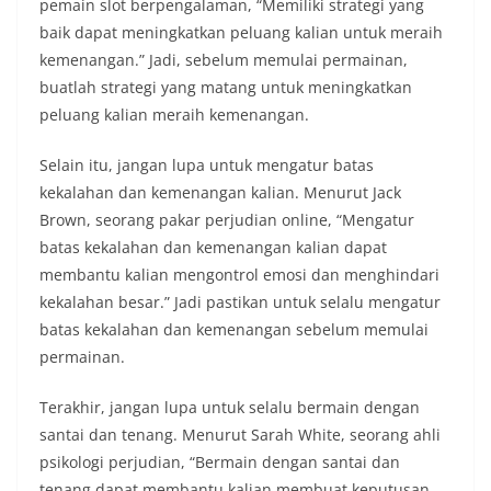
pemain slot berpengalaman, “Memiliki strategi yang
baik dapat meningkatkan peluang kalian untuk meraih
kemenangan.” Jadi, sebelum memulai permainan,
buatlah strategi yang matang untuk meningkatkan
peluang kalian meraih kemenangan.
Selain itu, jangan lupa untuk mengatur batas
kekalahan dan kemenangan kalian. Menurut Jack
Brown, seorang pakar perjudian online, “Mengatur
batas kekalahan dan kemenangan kalian dapat
membantu kalian mengontrol emosi dan menghindari
kekalahan besar.” Jadi pastikan untuk selalu mengatur
batas kekalahan dan kemenangan sebelum memulai
permainan.
Terakhir, jangan lupa untuk selalu bermain dengan
santai dan tenang. Menurut Sarah White, seorang ahli
psikologi perjudian, “Bermain dengan santai dan
tenang dapat membantu kalian membuat keputusan