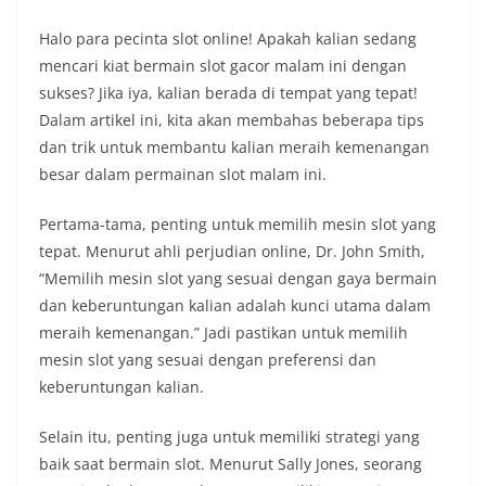
Halo para pecinta slot online! Apakah kalian sedang
mencari kiat bermain slot gacor malam ini dengan
sukses? Jika iya, kalian berada di tempat yang tepat!
Dalam artikel ini, kita akan membahas beberapa tips
dan trik untuk membantu kalian meraih kemenangan
besar dalam permainan slot malam ini.
Pertama-tama, penting untuk memilih mesin slot yang
tepat. Menurut ahli perjudian online, Dr. John Smith,
“Memilih mesin slot yang sesuai dengan gaya bermain
dan keberuntungan kalian adalah kunci utama dalam
meraih kemenangan.” Jadi pastikan untuk memilih
mesin slot yang sesuai dengan preferensi dan
keberuntungan kalian.
Selain itu, penting juga untuk memiliki strategi yang
baik saat bermain slot. Menurut Sally Jones, seorang