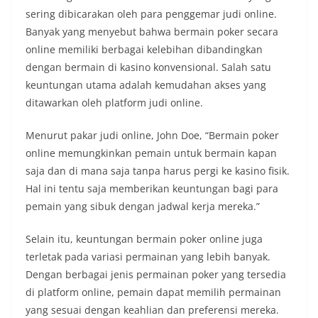
sering dibicarakan oleh para penggemar judi online.
Banyak yang menyebut bahwa bermain poker secara
online memiliki berbagai kelebihan dibandingkan
dengan bermain di kasino konvensional. Salah satu
keuntungan utama adalah kemudahan akses yang
ditawarkan oleh platform judi online.
Menurut pakar judi online, John Doe, “Bermain poker
online memungkinkan pemain untuk bermain kapan
saja dan di mana saja tanpa harus pergi ke kasino fisik.
Hal ini tentu saja memberikan keuntungan bagi para
pemain yang sibuk dengan jadwal kerja mereka.”
Selain itu, keuntungan bermain poker online juga
terletak pada variasi permainan yang lebih banyak.
Dengan berbagai jenis permainan poker yang tersedia
di platform online, pemain dapat memilih permainan
yang sesuai dengan keahlian dan preferensi mereka.