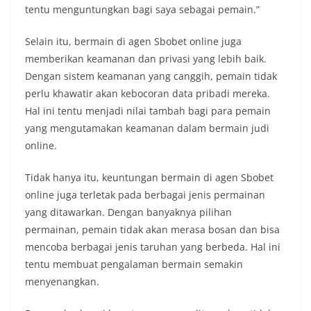
tentu menguntungkan bagi saya sebagai pemain.”
Selain itu, bermain di agen Sbobet online juga
memberikan keamanan dan privasi yang lebih baik.
Dengan sistem keamanan yang canggih, pemain tidak
perlu khawatir akan kebocoran data pribadi mereka.
Hal ini tentu menjadi nilai tambah bagi para pemain
yang mengutamakan keamanan dalam bermain judi
online.
Tidak hanya itu, keuntungan bermain di agen Sbobet
online juga terletak pada berbagai jenis permainan
yang ditawarkan. Dengan banyaknya pilihan
permainan, pemain tidak akan merasa bosan dan bisa
mencoba berbagai jenis taruhan yang berbeda. Hal ini
tentu membuat pengalaman bermain semakin
menyenangkan.