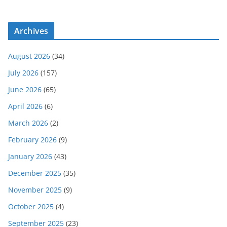
Archives
August 2026
(34)
July 2026
(157)
June 2026
(65)
April 2026
(6)
March 2026
(2)
February 2026
(9)
January 2026
(43)
December 2025
(35)
November 2025
(9)
October 2025
(4)
September 2025
(23)