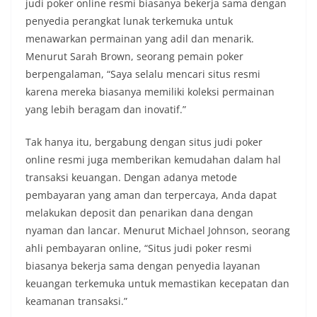
judi poker online resmi biasanya bekerja sama dengan
penyedia perangkat lunak terkemuka untuk
menawarkan permainan yang adil dan menarik.
Menurut Sarah Brown, seorang pemain poker
berpengalaman, “Saya selalu mencari situs resmi
karena mereka biasanya memiliki koleksi permainan
yang lebih beragam dan inovatif.”
Tak hanya itu, bergabung dengan situs judi poker
online resmi juga memberikan kemudahan dalam hal
transaksi keuangan. Dengan adanya metode
pembayaran yang aman dan terpercaya, Anda dapat
melakukan deposit dan penarikan dana dengan
nyaman dan lancar. Menurut Michael Johnson, seorang
ahli pembayaran online, “Situs judi poker resmi
biasanya bekerja sama dengan penyedia layanan
keuangan terkemuka untuk memastikan kecepatan dan
keamanan transaksi.”