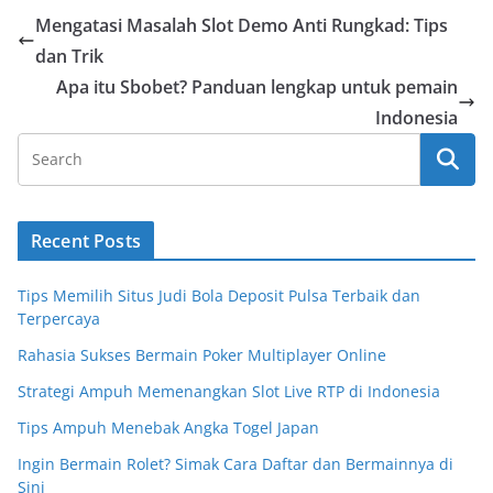
Mengatasi Masalah Slot Demo Anti Rungkad: Tips
dan Trik
Apa itu Sbobet? Panduan lengkap untuk pemain
Indonesia
Recent Posts
Tips Memilih Situs Judi Bola Deposit Pulsa Terbaik dan
Terpercaya
Rahasia Sukses Bermain Poker Multiplayer Online
Strategi Ampuh Memenangkan Slot Live RTP di Indonesia
Tips Ampuh Menebak Angka Togel Japan
Ingin Bermain Rolet? Simak Cara Daftar dan Bermainnya di
Sini