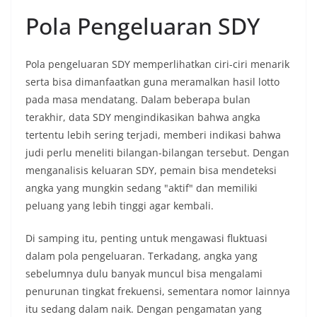
Pola Pengeluaran SDY
Pola pengeluaran SDY memperlihatkan ciri-ciri menarik
serta bisa dimanfaatkan guna meramalkan hasil lotto
pada masa mendatang. Dalam beberapa bulan
terakhir, data SDY mengindikasikan bahwa angka
tertentu lebih sering terjadi, memberi indikasi bahwa
judi perlu meneliti bilangan-bilangan tersebut. Dengan
menganalisis keluaran SDY, pemain bisa mendeteksi
angka yang mungkin sedang "aktif" dan memiliki
peluang yang lebih tinggi agar kembali.
Di samping itu, penting untuk mengawasi fluktuasi
dalam pola pengeluaran. Terkadang, angka yang
sebelumnya dulu banyak muncul bisa mengalami
penurunan tingkat frekuensi, sementara nomor lainnya
itu sedang dalam naik. Dengan pengamatan yang