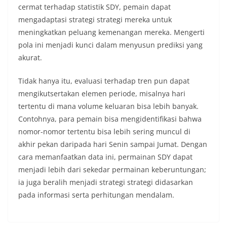
cermat terhadap statistik SDY, pemain dapat
mengadaptasi strategi strategi mereka untuk
meningkatkan peluang kemenangan mereka. Mengerti
pola ini menjadi kunci dalam menyusun prediksi yang
akurat.
Tidak hanya itu, evaluasi terhadap tren pun dapat
mengikutsertakan elemen periode, misalnya hari
tertentu di mana volume keluaran bisa lebih banyak.
Contohnya, para pemain bisa mengidentifikasi bahwa
nomor-nomor tertentu bisa lebih sering muncul di
akhir pekan daripada hari Senin sampai Jumat. Dengan
cara memanfaatkan data ini, permainan SDY dapat
menjadi lebih dari sekedar permainan keberuntungan;
ia juga beralih menjadi strategi strategi didasarkan
pada informasi serta perhitungan mendalam.