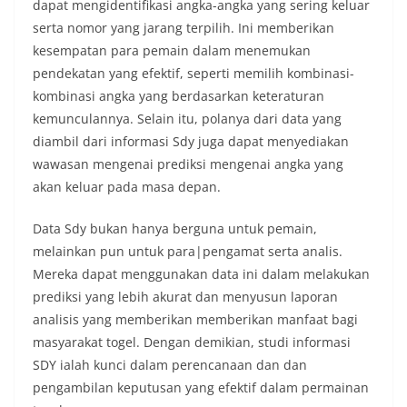
dapat mengidentifikasi angka-angka yang sering keluar
serta nomor yang jarang terpilih. Ini memberikan
kesempatan para pemain dalam menemukan
pendekatan yang efektif, seperti memilih kombinasi-
kombinasi angka yang berdasarkan keteraturan
kemunculannya. Selain itu, polanya dari data yang
diambil dari informasi Sdy juga dapat menyediakan
wawasan mengenai prediksi mengenai angka yang
akan keluar pada masa depan.
Data Sdy bukan hanya berguna untuk pemain,
melainkan pun untuk para|pengamat serta analis.
Mereka dapat menggunakan data ini dalam melakukan
prediksi yang lebih akurat dan menyusun laporan
analisis yang memberikan memberikan manfaat bagi
masyarakat togel. Dengan demikian, studi informasi
SDY ialah kunci dalam perencanaan dan dan
pengambilan keputusan yang efektif dalam permainan