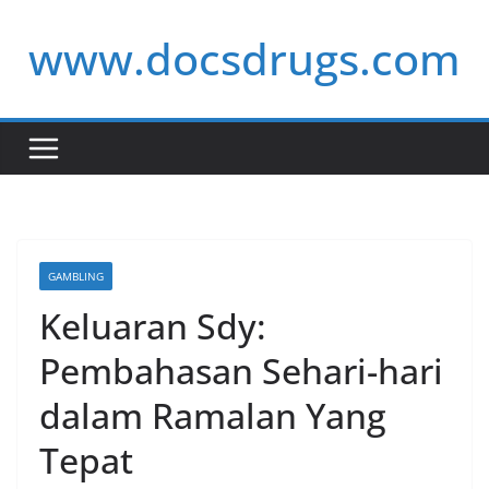
Skip
www.docsdrugs.com
to
content
GAMBLING
Keluaran Sdy:
Pembahasan Sehari-hari
dalam Ramalan Yang
Tepat