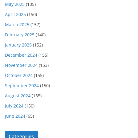
May 2025
(105)
April 2025
(150)
March 2025
(157)
February 2025
(140)
January 2025
(152)
December 2024
(155)
November 2024
(153)
October 2024
(155)
September 2024
(150)
August 2024
(155)
July 2024
(150)
June 2024
(65)
Categories