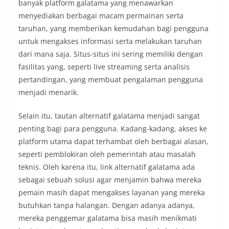
banyak platform galatama yang menawarkan
menyediakan berbagai macam permainan serta
taruhan, yang memberikan kemudahan bagi pengguna
untuk mengakses informasi serta melakukan taruhan
dari mana saja. Situs-situs ini sering memiliki dengan
fasilitas yang, seperti live streaming serta analisis
pertandingan, yang membuat pengalaman pengguna
menjadi menarik.
Selain itu, tautan alternatif galatama menjadi sangat
penting bagi para pengguna. Kadang-kadang, akses ke
platform utama dapat terhambat oleh berbagai alasan,
seperti pemblokiran oleh pemerintah atau masalah
teknis. Oleh karena itu, link alternatif galatama ada
sebagai sebuah solusi agar menjamin bahwa mereka
pemain masih dapat mengakses layanan yang mereka
butuhkan tanpa halangan. Dengan adanya adanya,
mereka penggemar galatama bisa masih menikmati