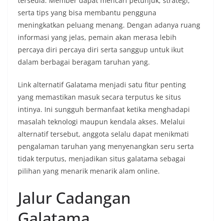
tersedia. Member dapat mencari petunjuk, strategi,
serta tips yang bisa membantu pengguna
meningkatkan peluang menang. Dengan adanya ruang
informasi yang jelas, pemain akan merasa lebih
percaya diri percaya diri serta sanggup untuk ikut
dalam berbagai beragam taruhan yang.
Link alternatif Galatama menjadi satu fitur penting
yang memastikan masuk secara terputus ke situs
intinya. Ini sungguh bermanfaat ketika menghadapi
masalah teknologi maupun kendala akses. Melalui
alternatif tersebut, anggota selalu dapat menikmati
pengalaman taruhan yang menyenangkan seru serta
tidak terputus, menjadikan situs galatama sebagai
pilihan yang menarik menarik alam online.
Jalur Cadangan
Galatama