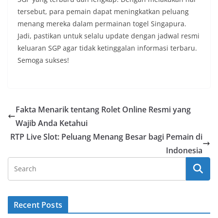
tersebut, para pemain dapat meningkatkan peluang
menang mereka dalam permainan togel Singapura.
Jadi, pastikan untuk selalu update dengan jadwal resmi
keluaran SGP agar tidak ketinggalan informasi terbaru.
Semoga sukses!
Fakta Menarik tentang Rolet Online Resmi yang
Wajib Anda Ketahui
RTP Live Slot: Peluang Menang Besar bagi Pemain di
Indonesia
Recent Posts