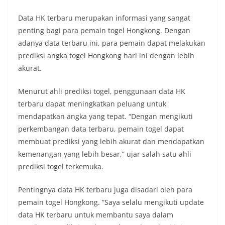
Data HK terbaru merupakan informasi yang sangat
penting bagi para pemain togel Hongkong. Dengan
adanya data terbaru ini, para pemain dapat melakukan
prediksi angka togel Hongkong hari ini dengan lebih
akurat.
Menurut ahli prediksi togel, penggunaan data HK
terbaru dapat meningkatkan peluang untuk
mendapatkan angka yang tepat. “Dengan mengikuti
perkembangan data terbaru, pemain togel dapat
membuat prediksi yang lebih akurat dan mendapatkan
kemenangan yang lebih besar,” ujar salah satu ahli
prediksi togel terkemuka.
Pentingnya data HK terbaru juga disadari oleh para
pemain togel Hongkong. “Saya selalu mengikuti update
data HK terbaru untuk membantu saya dalam