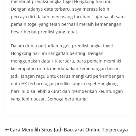
membuat prediksi angka togel Hongkong hari ini.
Dengan adanya data terbaru, saya merasa lebih
percaya diri dalam memasang taruhan,” ujar salah satu
pemain togel yang telah berhasil meraih kemenangan
besar berkat prediksi yang tepat.
Dalam dunia perjudian togel, prediksi angka togel
Hongkong hari ini sangatlah penting. Dengan
menggunakan data HK terbaru, para pemain memiliki
kesempatan untuk mendapatkan kemenangan besar.
Jadi, jangan ragu untuk terus mengikuti perkembangan
data HK terbaru agar prediksi angka togel Hongkong
hari ini bisa lebih akurat dan memberikan keuntungan
yang lebih besar. Semoga beruntung!
Cara Memilih Situs Judi Baccarat Online Terpercaya