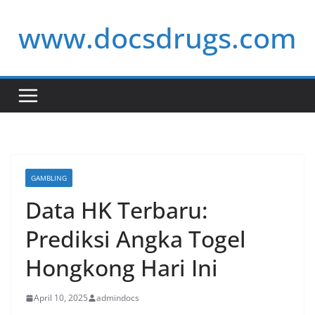
Skip
www.docsdrugs.com
to
content
GAMBLING
Data HK Terbaru:
Prediksi Angka Togel
Hongkong Hari Ini
April 10, 2025
admindocs