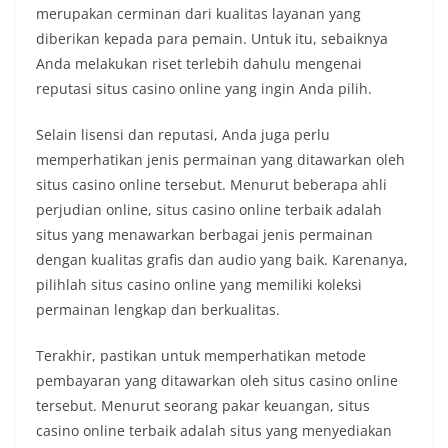
merupakan cerminan dari kualitas layanan yang
diberikan kepada para pemain. Untuk itu, sebaiknya
Anda melakukan riset terlebih dahulu mengenai
reputasi situs casino online yang ingin Anda pilih.
Selain lisensi dan reputasi, Anda juga perlu
memperhatikan jenis permainan yang ditawarkan oleh
situs casino online tersebut. Menurut beberapa ahli
perjudian online, situs casino online terbaik adalah
situs yang menawarkan berbagai jenis permainan
dengan kualitas grafis dan audio yang baik. Karenanya,
pilihlah situs casino online yang memiliki koleksi
permainan lengkap dan berkualitas.
Terakhir, pastikan untuk memperhatikan metode
pembayaran yang ditawarkan oleh situs casino online
tersebut. Menurut seorang pakar keuangan, situs
casino online terbaik adalah situs yang menyediakan