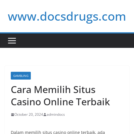
Skip
www.docsdrugs.com
to
content
GAMBLING
Cara Memilih Situs
Casino Online Terbaik
October 20, 2024
admindocs
Dalam memilih situs casino online terbaik, ada