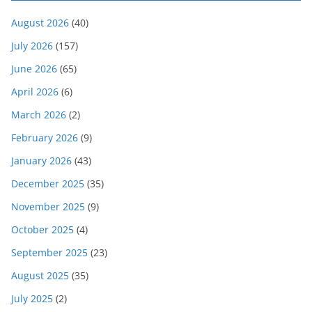
August 2026
(40)
July 2026
(157)
June 2026
(65)
April 2026
(6)
March 2026
(2)
February 2026
(9)
January 2026
(43)
December 2025
(35)
November 2025
(9)
October 2025
(4)
September 2025
(23)
August 2025
(35)
July 2025
(2)