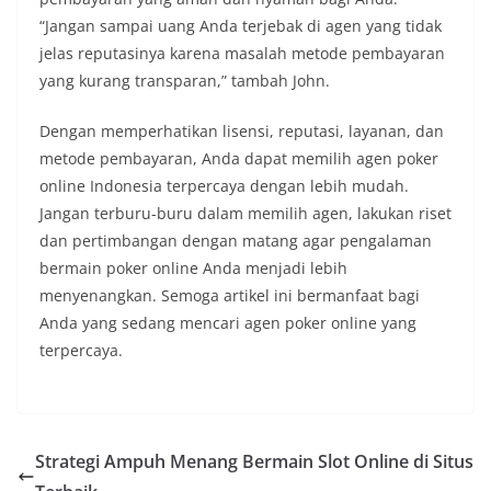
“Jangan sampai uang Anda terjebak di agen yang tidak
jelas reputasinya karena masalah metode pembayaran
yang kurang transparan,” tambah John.
Dengan memperhatikan lisensi, reputasi, layanan, dan
metode pembayaran, Anda dapat memilih agen poker
online Indonesia terpercaya dengan lebih mudah.
Jangan terburu-buru dalam memilih agen, lakukan riset
dan pertimbangan dengan matang agar pengalaman
bermain poker online Anda menjadi lebih
menyenangkan. Semoga artikel ini bermanfaat bagi
Anda yang sedang mencari agen poker online yang
terpercaya.
Strategi Ampuh Menang Bermain Slot Online di Situs