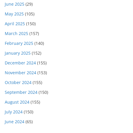
June 2025
(29)
May 2025
(105)
April 2025
(150)
March 2025
(157)
February 2025
(140)
January 2025
(152)
December 2024
(155)
November 2024
(153)
October 2024
(155)
September 2024
(150)
August 2024
(155)
July 2024
(150)
June 2024
(65)