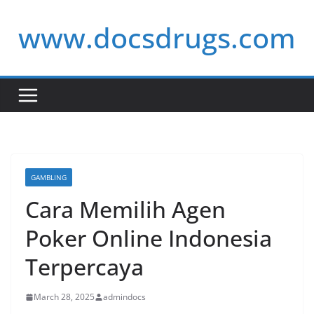
Skip
www.docsdrugs.com
to
content
GAMBLING
Cara Memilih Agen
Poker Online Indonesia
Terpercaya
March 28, 2025
admindocs