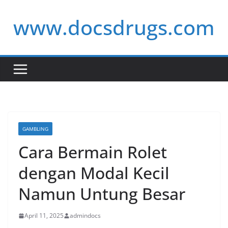
Skip
www.docsdrugs.com
to
content
GAMBLING
Cara Bermain Rolet
dengan Modal Kecil
Namun Untung Besar
April 11, 2025
admindocs