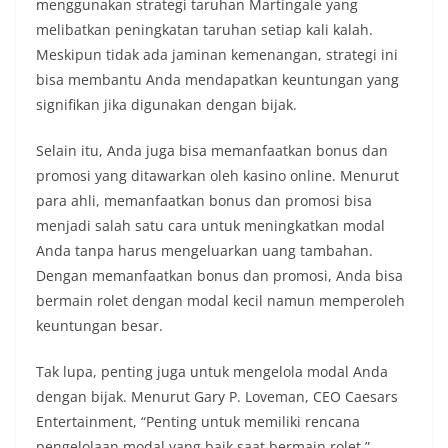
menggunakan strategi taruhan Martingale yang
melibatkan peningkatan taruhan setiap kali kalah.
Meskipun tidak ada jaminan kemenangan, strategi ini
bisa membantu Anda mendapatkan keuntungan yang
signifikan jika digunakan dengan bijak.
Selain itu, Anda juga bisa memanfaatkan bonus dan
promosi yang ditawarkan oleh kasino online. Menurut
para ahli, memanfaatkan bonus dan promosi bisa
menjadi salah satu cara untuk meningkatkan modal
Anda tanpa harus mengeluarkan uang tambahan.
Dengan memanfaatkan bonus dan promosi, Anda bisa
bermain rolet dengan modal kecil namun memperoleh
keuntungan besar.
Tak lupa, penting juga untuk mengelola modal Anda
dengan bijak. Menurut Gary P. Loveman, CEO Caesars
Entertainment, “Penting untuk memiliki rencana
pengelolaan modal yang baik saat bermain rolet.”