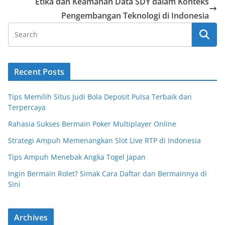
Etika dan Keamanan Data SDY dalam Konteks
Pengembangan Teknologi di Indonesia
Recent Posts
Tips Memilih Situs Judi Bola Deposit Pulsa Terbaik dan
Terpercaya
Rahasia Sukses Bermain Poker Multiplayer Online
Strategi Ampuh Memenangkan Slot Live RTP di Indonesia
Tips Ampuh Menebak Angka Togel Japan
Ingin Bermain Rolet? Simak Cara Daftar dan Bermainnya di
Sini
Archives