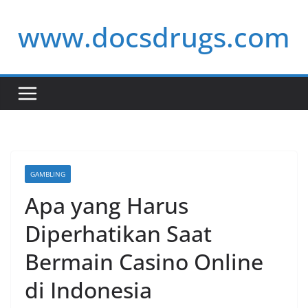
Skip
www.docsdrugs.com
to
content
GAMBLING
Apa yang Harus
Diperhatikan Saat
Bermain Casino Online
di Indonesia