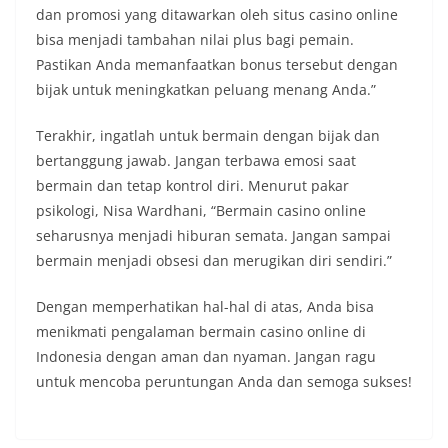
dan promosi yang ditawarkan oleh situs casino online
bisa menjadi tambahan nilai plus bagi pemain.
Pastikan Anda memanfaatkan bonus tersebut dengan
bijak untuk meningkatkan peluang menang Anda.”
Terakhir, ingatlah untuk bermain dengan bijak dan
bertanggung jawab. Jangan terbawa emosi saat
bermain dan tetap kontrol diri. Menurut pakar
psikologi, Nisa Wardhani, “Bermain casino online
seharusnya menjadi hiburan semata. Jangan sampai
bermain menjadi obsesi dan merugikan diri sendiri.”
Dengan memperhatikan hal-hal di atas, Anda bisa
menikmati pengalaman bermain casino online di
Indonesia dengan aman dan nyaman. Jangan ragu
untuk mencoba peruntungan Anda dan semoga sukses!