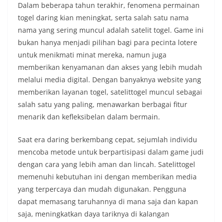
Dalam beberapa tahun terakhir, fenomena permainan
togel daring kian meningkat, serta salah satu nama
nama yang sering muncul adalah satelit togel. Game ini
bukan hanya menjadi pilihan bagi para pecinta lotere
untuk menikmati minat mereka, namun juga
memberikan kenyamanan dan akses yang lebih mudah
melalui media digital. Dengan banyaknya website yang
memberikan layanan togel, satelittogel muncul sebagai
salah satu yang paling, menawarkan berbagai fitur
menarik dan kefleksibelan dalam bermain.
Saat era daring berkembang cepat, sejumlah individu
mencoba metode untuk berpartisipasi dalam game judi
dengan cara yang lebih aman dan lincah. Satelittogel
memenuhi kebutuhan ini dengan memberikan media
yang terpercaya dan mudah digunakan. Pengguna
dapat memasang taruhannya di mana saja dan kapan
saja, meningkatkan daya tariknya di kalangan