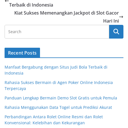
Terbaik di Indonesia
Kiat Sukses Memenangkan Jackpot di Slot Gacor
Hari Ini
Recent Posts
Manfaat Bergabung dengan Situs Judi Bola Terbaik di
Indonesia
Rahasia Sukses Bermain di Agen Poker Online Indonesia
Terpercaya
Panduan Lengkap Bermain Demo Slot Gratis untuk Pemula
Rahasia Menggunakan Data Togel untuk Prediksi Akurat
Perbandingan Antara Rolet Online Resmi dan Rolet
Konvensional: Kelebihan dan Kekurangan