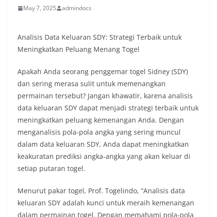
May 7, 2025
admindocs
Analisis Data Keluaran SDY: Strategi Terbaik untuk
Meningkatkan Peluang Menang Togel
Apakah Anda seorang penggemar togel Sidney (SDY)
dan sering merasa sulit untuk memenangkan
permainan tersebut? Jangan khawatir, karena analisis
data keluaran SDY dapat menjadi strategi terbaik untuk
meningkatkan peluang kemenangan Anda. Dengan
menganalisis pola-pola angka yang sering muncul
dalam data keluaran SDY, Anda dapat meningkatkan
keakuratan prediksi angka-angka yang akan keluar di
setiap putaran togel.
Menurut pakar togel, Prof. Togelindo, “Analisis data
keluaran SDY adalah kunci untuk meraih kemenangan
dalam permainan togel. Dengan memahami pola-pola