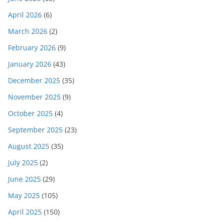
April 2026
(6)
March 2026
(2)
February 2026
(9)
January 2026
(43)
December 2025
(35)
November 2025
(9)
October 2025
(4)
September 2025
(23)
August 2025
(35)
July 2025
(2)
June 2025
(29)
May 2025
(105)
April 2025
(150)