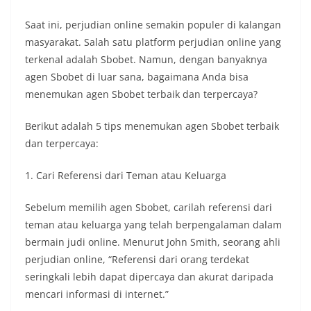
Saat ini, perjudian online semakin populer di kalangan
masyarakat. Salah satu platform perjudian online yang
terkenal adalah Sbobet. Namun, dengan banyaknya
agen Sbobet di luar sana, bagaimana Anda bisa
menemukan agen Sbobet terbaik dan terpercaya?
Berikut adalah 5 tips menemukan agen Sbobet terbaik
dan terpercaya:
1. Cari Referensi dari Teman atau Keluarga
Sebelum memilih agen Sbobet, carilah referensi dari
teman atau keluarga yang telah berpengalaman dalam
bermain judi online. Menurut John Smith, seorang ahli
perjudian online, “Referensi dari orang terdekat
seringkali lebih dapat dipercaya dan akurat daripada
mencari informasi di internet.”