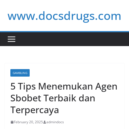
Skip
www.docsdrugs.com
to
content
GAMBLING
5 Tips Menemukan Agen
Sbobet Terbaik dan
Terpercaya
February 20, 2025
admindocs