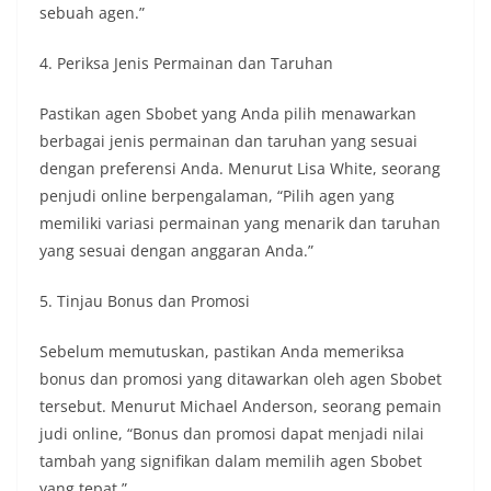
sebuah agen.”
4. Periksa Jenis Permainan dan Taruhan
Pastikan agen Sbobet yang Anda pilih menawarkan
berbagai jenis permainan dan taruhan yang sesuai
dengan preferensi Anda. Menurut Lisa White, seorang
penjudi online berpengalaman, “Pilih agen yang
memiliki variasi permainan yang menarik dan taruhan
yang sesuai dengan anggaran Anda.”
5. Tinjau Bonus dan Promosi
Sebelum memutuskan, pastikan Anda memeriksa
bonus dan promosi yang ditawarkan oleh agen Sbobet
tersebut. Menurut Michael Anderson, seorang pemain
judi online, “Bonus dan promosi dapat menjadi nilai
tambah yang signifikan dalam memilih agen Sbobet
yang tepat.”