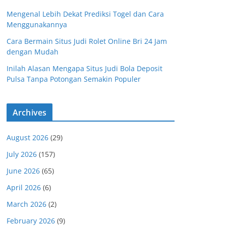
Mengenal Lebih Dekat Prediksi Togel dan Cara
Menggunakannya
Cara Bermain Situs Judi Rolet Online Bri 24 Jam
dengan Mudah
Inilah Alasan Mengapa Situs Judi Bola Deposit
Pulsa Tanpa Potongan Semakin Populer
Archives
August 2026
(29)
July 2026
(157)
June 2026
(65)
April 2026
(6)
March 2026
(2)
February 2026
(9)