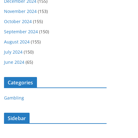
December 2024
(155)
November 2024
(153)
October 2024
(155)
September 2024
(150)
August 2024
(155)
July 2024
(150)
June 2024
(65)
Categories
Gambling
Sidebar