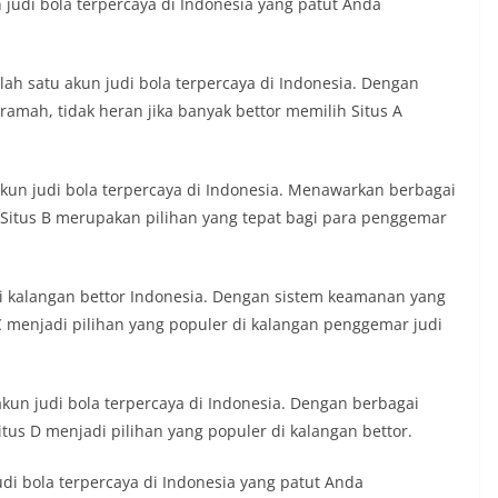
judi bola terpercaya di Indonesia yang patut Anda
salah satu akun judi bola terpercaya di Indonesia. Dengan
ramah, tidak heran jika banyak bettor memilih Situs A
 akun judi bola terpercaya di Indonesia. Menawarkan berbagai
 Situs B merupakan pilihan yang tepat bagi para penggemar
k di kalangan bettor Indonesia. Dengan sistem keamanan yang
 C menjadi pilihan yang populer di kalangan penggemar judi
 akun judi bola terpercaya di Indonesia. Dengan berbagai
us D menjadi pilihan yang populer di kalangan bettor.
judi bola terpercaya di Indonesia yang patut Anda