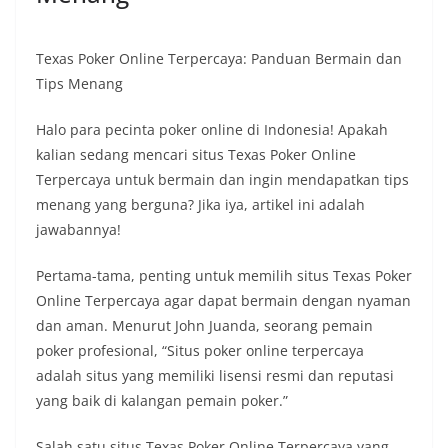
Texas Poker Online Terpercaya: Panduan Bermain dan
Tips Menang
Halo para pecinta poker online di Indonesia! Apakah
kalian sedang mencari situs Texas Poker Online
Terpercaya untuk bermain dan ingin mendapatkan tips
menang yang berguna? Jika iya, artikel ini adalah
jawabannya!
Pertama-tama, penting untuk memilih situs Texas Poker
Online Terpercaya agar dapat bermain dengan nyaman
dan aman. Menurut John Juanda, seorang pemain
poker profesional, “Situs poker online terpercaya
adalah situs yang memiliki lisensi resmi dan reputasi
yang baik di kalangan pemain poker.”
Salah satu situs Texas Poker Online Terpercaya yang