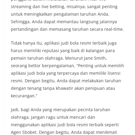
streaming dan live betting, misalnya, sangat penting
untuk meningkatkan pengalaman taruhan Anda.
Sehingga, Anda dapat memantau langsung jalannya
pertandingan dan memasang taruhan secara real-time.
Tidak hanya itu, aplikasi judi bola resmi terbaik juga
harus memiliki reputasi yang baik di kalangan para
pemain taruhan olahraga. Menurut Jane Smith,
seorang bettor berpengalaman, “Penting untuk memilih
aplikasi judi bola yang terpercaya dan memiliki lisensi
resmi. Dengan begitu, Anda dapat melakukan taruhan
dengan tenang tanpa khawatir akan penipuan atau
kecurangan.”
Jadi, bagi Anda yang merupakan pecinta taruhan
olahraga, jangan ragu untuk mencari dan
menggunakan aplikasi judi bola resmi terbaik seperti
Agen Sbobet. Dengan begitu, Anda dapat menikmati