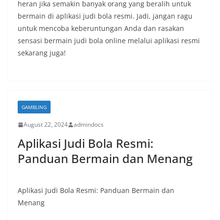
heran jika semakin banyak orang yang beralih untuk
bermain di aplikasi judi bola resmi. Jadi, jangan ragu
untuk mencoba keberuntungan Anda dan rasakan
sensasi bermain judi bola online melalui aplikasi resmi
sekarang juga!
GAMBLING
August 22, 2024
admindocs
Aplikasi Judi Bola Resmi:
Panduan Bermain dan Menang
Aplikasi Judi Bola Resmi: Panduan Bermain dan
Menang