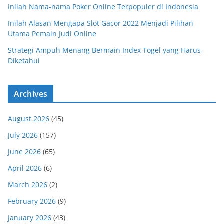
Inilah Nama-nama Poker Online Terpopuler di Indonesia
Inilah Alasan Mengapa Slot Gacor 2022 Menjadi Pilihan
Utama Pemain Judi Online
Strategi Ampuh Menang Bermain Index Togel yang Harus
Diketahui
Archives
August 2026
(45)
July 2026
(157)
June 2026
(65)
April 2026
(6)
March 2026
(2)
February 2026
(9)
January 2026
(43)