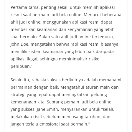
Pertama-tama, penting sekali untuk memilih aplikasi
resmi saat bermain judi bola online. Menurut beberapa
ahli judi online, menggunakan aplikasi resmi dapat
memberikan keamanan dan kenyamanan yang lebih
saat bermain. Salah satu ahli judi online terkemuka,
John Doe, mengatakan bahwa “aplikasi resmi biasanya
memiliki sistem keamanan yang lebih baik daripada
aplikasi ilegal, sehingga meminimalisir risiko
penipuan.”
Selain itu, rahasia sukses berikutnya adalah memahami
permainan dengan baik. Mengetahui aturan main dan
strategi yang tepat dapat meningkatkan peluang
kemenangan kita. Seorang pemain judi bola online
yang sukses, Jane Smith, menyarankan untuk “selalu
melakukan riset sebelum memasang taruhan, dan
jangan terlalu emosional saat bermain.”