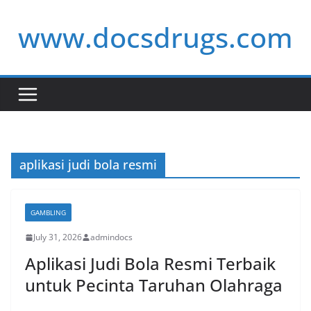
Skip
www.docsdrugs.com
to
content
aplikasi judi bola resmi
GAMBLING
July 31, 2026
admindocs
Aplikasi Judi Bola Resmi Terbaik
untuk Pecinta Taruhan Olahraga