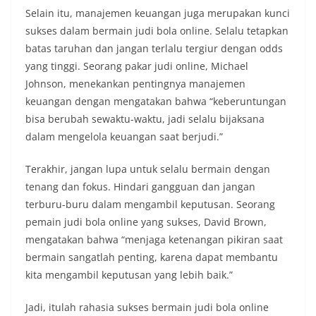
Selain itu, manajemen keuangan juga merupakan kunci
sukses dalam bermain judi bola online. Selalu tetapkan
batas taruhan dan jangan terlalu tergiur dengan odds
yang tinggi. Seorang pakar judi online, Michael
Johnson, menekankan pentingnya manajemen
keuangan dengan mengatakan bahwa “keberuntungan
bisa berubah sewaktu-waktu, jadi selalu bijaksana
dalam mengelola keuangan saat berjudi.”
Terakhir, jangan lupa untuk selalu bermain dengan
tenang dan fokus. Hindari gangguan dan jangan
terburu-buru dalam mengambil keputusan. Seorang
pemain judi bola online yang sukses, David Brown,
mengatakan bahwa “menjaga ketenangan pikiran saat
bermain sangatlah penting, karena dapat membantu
kita mengambil keputusan yang lebih baik.”
Jadi, itulah rahasia sukses bermain judi bola online