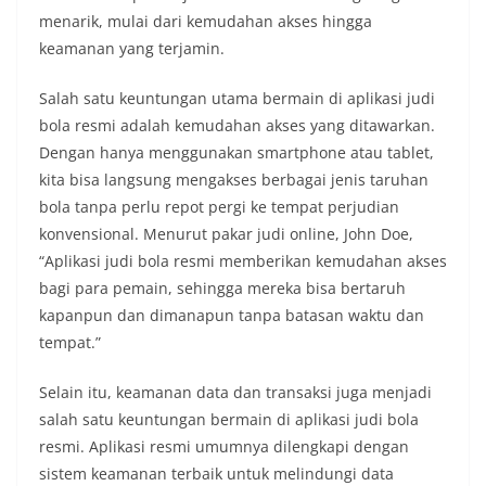
menarik, mulai dari kemudahan akses hingga
keamanan yang terjamin.
Salah satu keuntungan utama bermain di aplikasi judi
bola resmi adalah kemudahan akses yang ditawarkan.
Dengan hanya menggunakan smartphone atau tablet,
kita bisa langsung mengakses berbagai jenis taruhan
bola tanpa perlu repot pergi ke tempat perjudian
konvensional. Menurut pakar judi online, John Doe,
“Aplikasi judi bola resmi memberikan kemudahan akses
bagi para pemain, sehingga mereka bisa bertaruh
kapanpun dan dimanapun tanpa batasan waktu dan
tempat.”
Selain itu, keamanan data dan transaksi juga menjadi
salah satu keuntungan bermain di aplikasi judi bola
resmi. Aplikasi resmi umumnya dilengkapi dengan
sistem keamanan terbaik untuk melindungi data